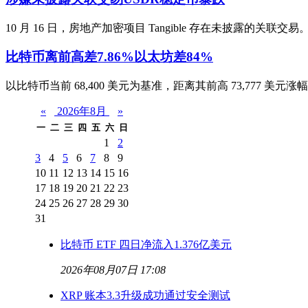
10 月 16 日，房地产加密项目 Tangible 存在未披露的关联交易。C
比特币离前高差7.86%以太坊差84%
以比特币当前 68,400 美元为基准，距离其前高 73,777 美元涨
«
2026年8月
»
一
二
三
四
五
六
日
1
2
3
4
5
6
7
8
9
10
11
12
13
14
15
16
17
18
19
20
21
22
23
24
25
26
27
28
29
30
31
比特币 ETF 四日净流入1.376亿美元
2026年08月07日 17:08
XRP 账本3.3升级成功通过安全测试