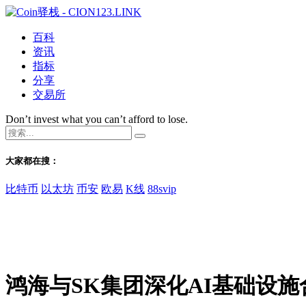
百科
资讯
指标
分享
交易所
Don’t invest what you can’t afford to lose.
大家都在搜：
比特币
以太坊
币安
欧易
K线
88svip
鸿海与SK集团深化AI基础设施