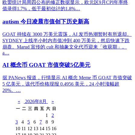
欧盟统计局周四公布的修正数据显示，欧元区9月CPI年率终
值录得1.7%，低于最初估计的1.8%…
autism 今日凌晨市值创下历史新高
GOAT 持续在 3000 万美元震荡，AI 发币热潮暂时有所退却。
SYDNEY 上线半小时内市值冲到 400 万美元，然后快速下跌
崩盘。Marud 宣传的 cult 和抽象文化代币迎来「收获期」。
a…
AI 概念币 GOAT 市值突破5亿美元
据 PANews 报道，行情显示 AI 概念 Meme 币 GOAT 市值突破
5 亿美元，该代币价格现报 0.4956 美元，24 小时涨幅超
20%。…
«
2026年8月
»
一
二
三
四
五
六
日
1
2
3
4
5
6
7
8
9
10
11
12
13
14
15
16