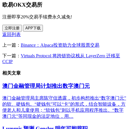
欧易OKX交易所
注册即享20%交易手续费永久减免!
立即注册
APP下载
返回列表
上一篇：
Binance：Alpaca投资助力全球股票交易
下一篇：
Virtuals Protocol 将跨链协议栈从 LayerZero 迁移至
CCIP
相关文章
澳门金融管理局计划推出数字澳门元
澳门金融管理局主席陈守信透露，初步构想推出“数字澳门元”
的软、硬钱包。“硬钱包”可以“卡”的形式，结合智能设备，方
便老人和儿童使用；“软钱包”则以手机应用程序推出。“数字
澳门元”等同现金的法定地位，用…
Lummis 预测 Gensler 明年可能辞职