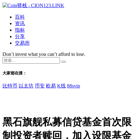
百科
资讯
指标
分享
交易所
Don’t invest what you can’t afford to lose.
大家都在搜：
比特币
以太坊
币安
欧易
K线
88svip
黑石旗舰私募信贷基金首次限
制投资者赎回，加入设限基金