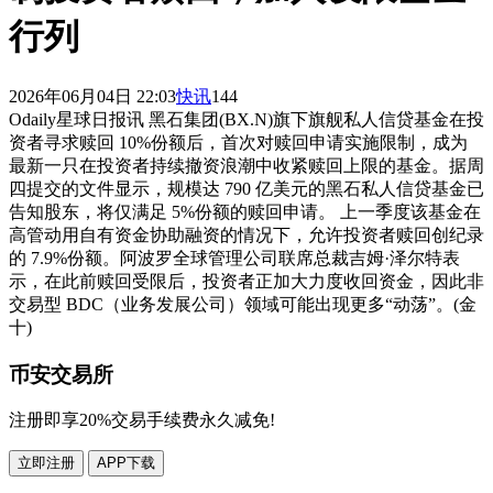
行列
2026年06月04日 22:03
快讯
144
Odaily星球日报讯 黑石集团(BX.N)旗下旗舰私人信贷基金在投
资者寻求赎回 10%份额后，首次对赎回申请实施限制，成为
最新一只在投资者持续撤资浪潮中收紧赎回上限的基金。据周
四提交的文件显示，规模达 790 亿美元的黑石私人信贷基金已
告知股东，将仅满足 5%份额的赎回申请。 上一季度该基金在
高管动用自有资金协助融资的情况下，允许投资者赎回创纪录
的 7.9%份额。阿波罗全球管理公司联席总裁吉姆·泽尔特表
示，在此前赎回受限后，投资者正加大力度收回资金，因此非
交易型 BDC（业务发展公司）领域可能出现更多“动荡”。(金
十)
币安交易所
注册即享20%交易手续费永久减免!
立即注册
APP下载