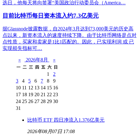
选日，他每天将向签署“美国政治行动委员会（America…
目前比特币每日资本流入约7.3亿美元
据Glassnode披露数据，自2024年3月达到73,000美元的历史高
点以来，新资本流入的速度持续下降。由于比特币网络是点对
点性质，买家和卖家是1比1匹配的。因此，已实现利润 或 已
实现损失指标可…
«
2026年8月
»
一
二
三
四
五
六
日
1
2
3
4
5
6
7
8
9
10
11
12
13
14
15
16
17
18
19
20
21
22
23
24
25
26
27
28
29
30
31
比特币 ETF 四日净流入1.376亿美元
2026年08月07日 17:08