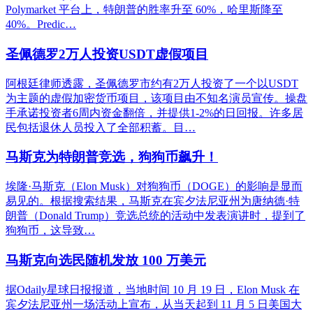
Polymarket 平台上，特朗普的胜率升至 60%，哈里斯降至
40%。Predic…
圣佩德罗2万人投资USDT虚假项目
阿根廷律师透露，圣佩德罗市约有2万人投资了一个以USDT
为主题的虚假加密货币项目，该项目由不知名演员宣传。操盘
手承诺投资者6周内资金翻倍，并提供1-2%的日回报。许多居
民包括退休人员投入了全部积蓄。目…
马斯克为特朗普竞选，狗狗币飙升！
埃隆·马斯克（Elon Musk）对狗狗币（DOGE）的影响是显而
易见的。根据搜索结果，马斯克在宾夕法尼亚州为唐纳德·特
朗普（Donald Trump）竞选总统的活动中发表演讲时，提到了
狗狗币，这导致…
马斯克向选民随机发放 100 万美元
据Odaily星球日报报道，当地时间 10 月 19 日，Elon Musk 在
宾夕法尼亚州一场活动上宣布，从当天起到 11 月 5 日美国大