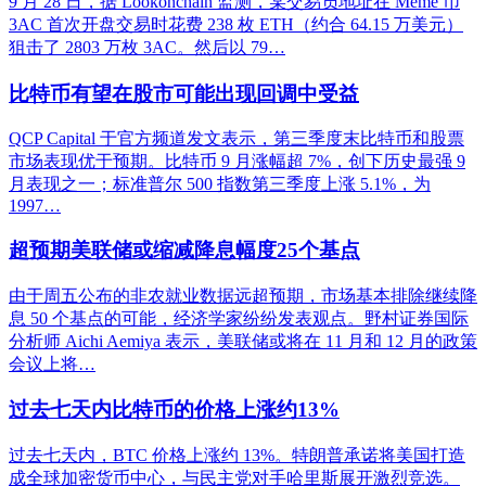
9 月 28 日，据 Lookonchain 监测，某交易员地址在 Meme 币
3AC 首次开盘交易时花费 238 枚 ETH（约合 64.15 万美元）
狙击了 2803 万枚 3AC。然后以 79…
比特币有望在股市可能出现回调中受益
QCP Capital 于官方频道发文表示，第三季度末比特币和股票
市场表现优于预期。比特币 9 月涨幅超 7%，创下历史最强 9
月表现之一；标准普尔 500 指数第三季度上涨 5.1%，为
1997…
超预期美联储或缩减降息幅度25个基点
由于周五公布的非农就业数据远超预期，市场基本排除继续降
息 50 个基点的可能，经济学家纷纷发表观点。野村证券国际
分析师 Aichi Aemiya 表示，美联储或将在 11 月和 12 月的政策
会议上将…
过去七天内比特币的价格上涨约13%
过去七天内，BTC 价格上涨约 13%。特朗普承诺将美国打造
成全球加密货币中心，与民主党对手哈里斯展开激烈竞选。