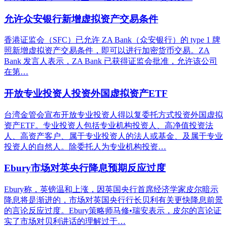
允许众安银行新增虚拟资产交易条件
香港证监会（SFC）已允许 ZA Bank（众安银行）的 type 1 牌
照新增虚拟资产交易条件，即可以进行加密货币交易。ZA
Bank 发言人表示，ZA Bank 已获得证监会批准，允许该公司
在第…
开放专业投资人投资外国虚拟资产ETF
台湾金管会宣布开放专业投资人得以复委托方式投资外国虚拟
资产ETF。专业投资人包括专业机构投资人、高净值投资法
人、高资产客户、属于专业投资人的法人或基金、及属于专业
投资人的自然人。除委托人为专业机构投资…
Ebury市场对英央行降息预期反应过度
Ebury称，英镑温和上涨，因英国央行首席经济学家皮尔暗示
降息将是渐进的，市场对英国央行行长贝利有关更快降息前景
的言论反应过度。Ebury策略师马修•瑞安表示，皮尔的言论证
实了市场对贝利讲话的理解过于…