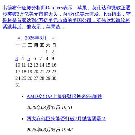
韦德布什证券分析师Dan Ives表示，苹果、英伟达和微软正逐
步突破3万亿美元市值大关，向4万亿美元进发。Ives指出，苹
果将是首家达到4万亿美元市值的美国公司，英伟达和微软将
紧跟其后。他表示，苹果基…
«
2026年8月
»
一
二
三
四
五
六
日
1
2
3
4
5
6
7
8
9
10
11
12
13
14
15
16
17
18
19
20
21
22
23
24
25
26
27
28
29
30
31
AMD交出史上最好财报换来9%暴跌
2026年08月05日 19:51
两大存储巨头能否打破7月抛售阴霾？
2026年08月05日 19:48