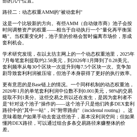
部的几个位置。
路径二：动态权重AMM的"被动套利"
这是一个比较新的方向。有些AMM（自动做市商）池子会按
时间调整资产的权重——相当于自动执行一个"量化再平衡策
略"。当权重变化时，池子里的价格会暂时偏离市场价，形成
套利机会。
学术研究发现，在以太坊主网上的一个动态权重池里，2025年
7月每笔套利提取约2.58美元，到2026年1月降到了0.28美元。
套利频率从每30个区块一次提升到每7.5个区块一次。竞争加
剧导致套利利润被压缩，但池子本身获得了更好的执行效率。
更有意思的是Base链上的情况。一个同样机制的动态权重池，
2026年1月的单笔套利利润中位数不到0.001美元，98%的交易
提取不到1美分。这些交易之所以还在发生，是因为套利者不
是"针对这个池子"操作的——这个池子只是他们跨多DEX套利
路径中的"其中一站"，叫"附带路由"（incidental routing）。这
意味着散户如果手动去套这些池子，基本没利润空间；但如果
懂跨DEX路径，可以通过组合多条交易路径来赚整体的价
差。