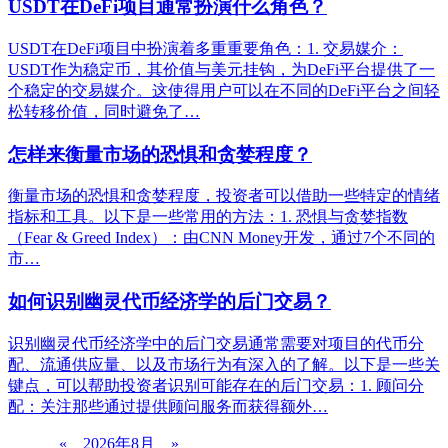
USDT在DeFi项目通常扮演什么角色？
USDT在DeFi项目中扮演着多重重要角色：1. 交易媒介：
USDT作为稳定币，其价值与美元挂钩，为DeFi平台提供了一
个稳定的交易媒介。这使得用户可以在不同的DeFi平台之间轻
松转移价值，同时避免了…
怎样来衡量市场的恐惧和贪婪程度？
衡量市场的恐惧和贪婪程度，投资者可以借助一些特定的情绪
指标和工具。以下是一些常用的方法：1. 恐惧与贪婪指数
（Fear & Greed Index）：由CNN Money开发，通过7个不同的
市…
如何识别幽灵代币经济学的后门交易？
识别幽灵代币经济学中的后门交易通常需要对项目的代币分
配、流通供应量、以及市场行为有深入的了解。以下是一些关
键点，可以帮助投资者识别可能存在的后门交易：1. 顾问分
配：关注那些通过提供顾问服务而获得额外…
«
2026年8月
»