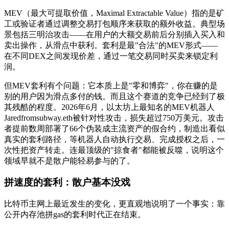
MEV（最大可提取价值，Maximal Extractable Value）指的是矿
工或验证者通过调整交易打包顺序来获取的额外收益。典型场
景包括三明治攻击——在用户的大额交易前后分别插入买入和
卖出操作，从滑点中获利。套利是最"合法"的MEV形式——
在不同DEX之间发现价差，通过一笔交易同时买卖来锁定利
润。
但MEV套利有个问题：它本质上是"零和博弈"，你在赚的是
别的用户因为滑点多付的钱。而且这个赛道的竞争已经到了极
其残酷的程度。2026年6月，以太坊上最知名的MEV机器人
Jaredfromsubway.eth被针对性攻击，损失超过750万美元。攻击
者提前数周部署了66个伪装成主流资产的假合约，制造出看似
真实的套利路径，等机器人自动执行交易、完成授权之后，一
次性把资产转走。连最顶级的"掠食者"都能被反噬，说明这个
领域早就不是散户能轻易参与的了。
拼速度的套利：散户基本没戏
比特币主网上最近发生的变化，更直观地说明了一个事实：靠
公开内存池拼gas的套利时代正在结束。