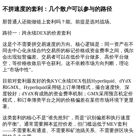
不拼速度的套利：几个散户可以参与的路径
那普通人还能做链上套利吗？能。前提是选对战场。
路径一：跨永续DEX的价差套利
这是个不需要拼交易速度的方向。核心逻辑是：同一资产在不
同去中心化永续合约交易所的标记价格或资金费率之间，偶尔
会出现短暂偏差。交易者可以在低价平台做多、高价平台做
空，等价格收敛后平仓获利。这不依赖市场方向判断，理论
上"市场中性"。
目前对套利最友好的免KYC永续DEX包括Hyperliquid、dYdX
和GMX。Hyperliquid采用链上订单簿模式，撮合速度快、深
度较好；dYdX有成熟的资金费率机制；GMX采用预言机定价
模式，和订单簿类平台之间的价格偏差在某些市场环境下更显
著。
这类套利的核心不是"谁先抢到"，而是"识别偏差和执行速度
的平衡"。通常需要脚本监控价差，但门槛远低于MEV套利
——不需要私有通道、不需要和矿池搞关系、不需要拼区块头