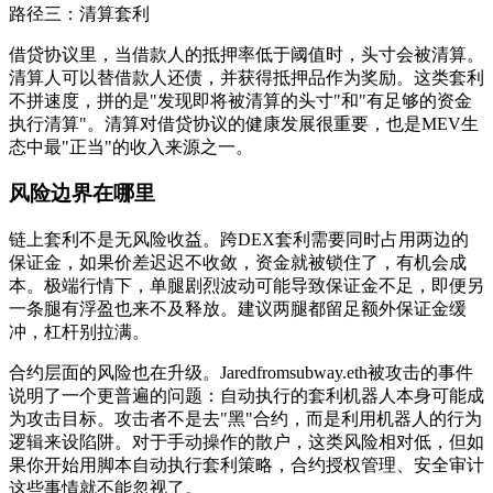
路径三：清算套利
借贷协议里，当借款人的抵押率低于阈值时，头寸会被清算。
清算人可以替借款人还债，并获得抵押品作为奖励。这类套利
不拼速度，拼的是"发现即将被清算的头寸"和"有足够的资金
执行清算"。清算对借贷协议的健康发展很重要，也是MEV生
态中最"正当"的收入来源之一。
风险边界在哪里
链上套利不是无风险收益。跨DEX套利需要同时占用两边的
保证金，如果价差迟迟不收敛，资金就被锁住了，有机会成
本。极端行情下，单腿剧烈波动可能导致保证金不足，即便另
一条腿有浮盈也来不及释放。建议两腿都留足额外保证金缓
冲，杠杆别拉满。
合约层面的风险也在升级。Jaredfromsubway.eth被攻击的事件
说明了一个更普遍的问题：自动执行的套利机器人本身可能成
为攻击目标。攻击者不是去"黑"合约，而是利用机器人的行为
逻辑来设陷阱。对于手动操作的散户，这类风险相对低，但如
果你开始用脚本自动执行套利策略，合约授权管理、安全审计
这些事情就不能忽视了。