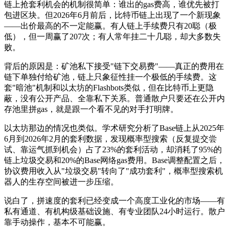
链上抢套利机会的机制很简单：谁出的gas费高，谁优先被打
包进区块。但2026年6月前后，比特币链上出现了一个新现象
——出价最高的不一定能赢。有人链上手续费只有20聪（极
低），但一周赢了207次；有人常年挂二十几聪，却大多数失
败。
背后的原因是：矿池私下接受"链下交易费"——真正的费用在
链下单独付给矿池，链上只象征性挂一个极低的手续费。这
套"暗池"机制和以太坊的Flashbots类似，但在比特币上更隐
蔽，没有公开产品、全靠私下关系。普通散户只要还在公开内
存池里拼gas，就是跟一个看不见的对手打明牌。
以太坊那边的情况也类似。学术研究分析了Base链上从2025年
6月到2026年2月的套利数据，发现概率型搜索（反复提交尝
试、靠运气抓到机会）占了23%的套利活动，却消耗了95%的
链上垃圾交易和20%的Base网络gas费用。Base调整配置之后，
协议费用收入从"垃圾交易"转向了"成功套利"，概率型搜索机
器人的生存空间被进一步压缩。
说白了，拼速度的套利已经变成一个高度工业化的市场——有
私有通道、有机构级基础设施、有专业团队24小时运行。散户
靠手动操作，基本不可能赢。