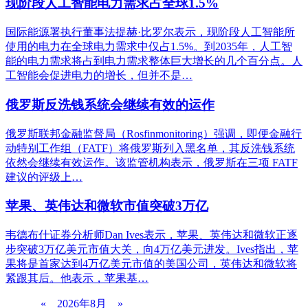
现阶段人工智能电力需求占全球1.5%
国际能源署执行董事法提赫·比罗尔表示，现阶段人工智能所
使用的电力在全球电力需求中仅占1.5%。到2035年，人工智
能的电力需求将占到电力需求整体巨大增长的几个百分点。人
工智能会促进电力的增长，但并不是…
俄罗斯反洗钱系统会继续有效的运作
俄罗斯联邦金融监督局（Rosfinmonitoring）强调，即便金融行
动特别工作组（FATF）将俄罗斯列入黑名单，其反洗钱系统
依然会继续有效运作。该监管机构表示，俄罗斯在三项 FATF
建议的评级上…
苹果、英伟达和微软市值突破3万亿
韦德布什证券分析师Dan Ives表示，苹果、英伟达和微软正逐
步突破3万亿美元市值大关，向4万亿美元进发。Ives指出，苹
果将是首家达到4万亿美元市值的美国公司，英伟达和微软将
紧跟其后。他表示，苹果基…
«
2026年8月
»