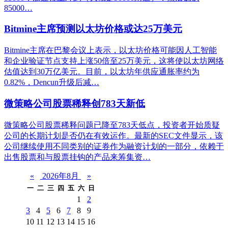
85000…
Bitmine主席预测以太坊价格或达25万美元
Bitmine主席在巴黎会议上表示，以太坊价格可能因人工智能
和企业验证节点支持上涨50倍至25万美元，这将使以太坊网络
估值达到30万亿美元。目前，以太坊年供应通胀率约为
0.82%，Dencun升级后减…
微策略公司股票稀释创783天新低
微策略公司股票稀释问题已降至783天低点，投资者开始质疑
公司的长期计划是否仍在有效运作。最新的SEC文件显示，该
公司继续使用不同类别的证券作为融资计划的一部分，依赖于
出售股票和与股票挂钩的产品来筹集资…
«
2026年8月
»
一
二
三
四
五
六
日
1
2
3
4
5
6
7
8
9
10
11
12
13
14
15
16