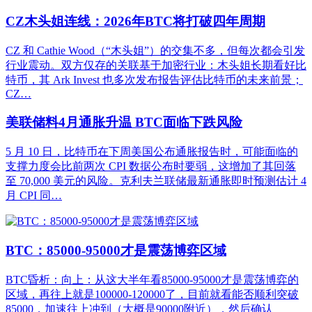
CZ木头姐连线：2026年BTC将打破四年周期
CZ 和 Cathie Wood（“木头姐”）的交集不多，但每次都会引发
行业震动。双方仅存的关联基于加密行业：木头姐长期看好比
特币，其 Ark Invest 也多次发布报告评估比特币的未来前景；
CZ…
美联储料4月通胀升温 BTC面临下跌风险
5 月 10 日，比特币在下周美国公布通胀报告时，可能面临的
支撑力度会比前两次 CPI 数据公布时要弱，这增加了其回落
至 70,000 美元的风险。克利夫兰联储最新通胀即时预测估计 4
月 CPI 同…
BTC：85000-95000才是震荡博弈区域
BTC昏析：向上：从这大半年看85000-95000才是震荡博弈的
区域，再往上就是100000-120000了，目前就看能否顺利突破
85000，加速往上冲到（大概是90000附近），然后确认