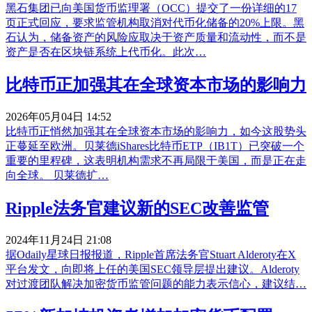
黑石集团已向美国货币监理署（OCC）提交了一份详细的17
页正式回应，要求监管机构取消对代币化储备的20%上限。黑
石认为，储备资产的风险应取决于资产质量和流动性，而不是
资产是否在区块链系统上代币化。此次…
比特币正加强其在全球资本市场的影响力
2026年05月04日 14:52
比特币正悄然加强其在全球资本市场的影响力，如今这股势头
正蔓延至欧洲。贝莱德iShares比特币ETP（IB1T）已突破一个
重要的里程碑，这表明机构需求不再局限于美国，而是正在走
向全球。 贝莱德扩…
Ripple法务官建议新的SEC改善监管
2024年11月24日 21:08
据Odaily星球日报报道，Ripple首席法务官Stuart Alderoty在X
平台发文，向即将上任的美国SEC领导层提出建议。Alderoty
对过渡团队解决加密货币监管问题的能力表示信心，建议结…