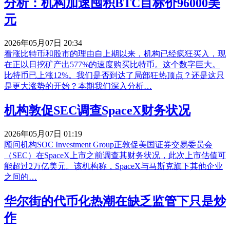
分析：机构加速囤积BTC目标价96000美
元
2026年05月07日 20:34
看涨比特币和股市的理由自上期以来，机构已经疯狂买入，现
在正以日挖矿产出577%的速度购买比特币。这个数字巨大。
比特币已上涨12%。我们是否到达了局部狂热顶点？还是这只
是更大涨势的开始？本期我们深入分析…
机构敦促SEC调查SpaceX财务状况
2026年05月07日 01:19
顾问机构SOC Investment Group正敦促美国证券交易委员会
（SEC）在SpaceX上市之前调查其财务状况，此次上市估值可
能超过2万亿美元。该机构称，SpaceX与马斯克旗下其他企业
之间的…
华尔街的代币化热潮在缺乏监管下只是炒
作