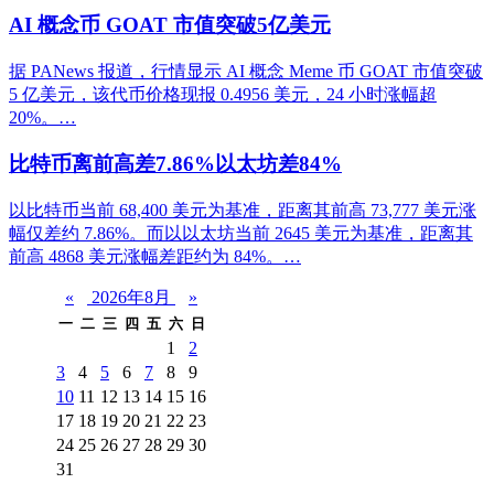
AI 概念币 GOAT 市值突破5亿美元
据 PANews 报道，行情显示 AI 概念 Meme 币 GOAT 市值突破
5 亿美元，该代币价格现报 0.4956 美元，24 小时涨幅超
20%。…
比特币离前高差7.86%以太坊差84%
以比特币当前 68,400 美元为基准，距离其前高 73,777 美元涨
幅仅差约 7.86%。而以以太坊当前 2645 美元为基准，距离其
前高 4868 美元涨幅差距约为 84%。…
«
2026年8月
»
一
二
三
四
五
六
日
1
2
3
4
5
6
7
8
9
10
11
12
13
14
15
16
17
18
19
20
21
22
23
24
25
26
27
28
29
30
31