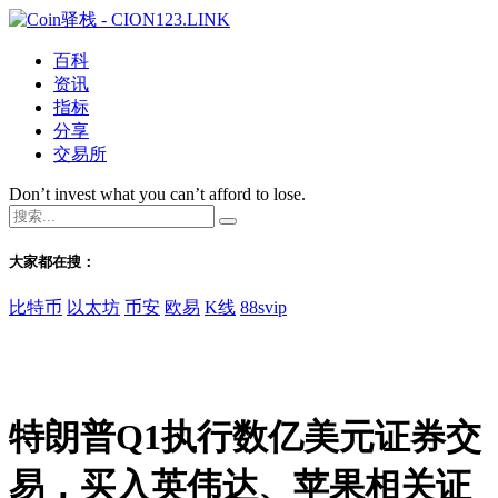
百科
资讯
指标
分享
交易所
Don’t invest what you can’t afford to lose.
大家都在搜：
比特币
以太坊
币安
欧易
K线
88svip
特朗普Q1执行数亿美元证券交
易，买入英伟达、苹果相关证