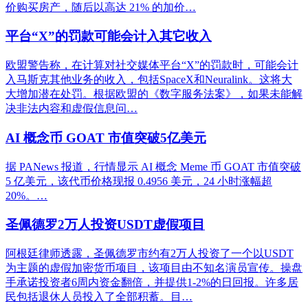
价购买房产，随后以高达 21% 的加价…
平台“X”的罚款可能会计入其它收入
欧盟警告称，在计算对社交媒体平台“X”的罚款时，可能会计
入马斯克其他业务的收入，包括SpaceX和Neuralink。这将大
大增加潜在处罚。根据欧盟的《数字服务法案》，如果未能解
决非法内容和虚假信息问…
AI 概念币 GOAT 市值突破5亿美元
据 PANews 报道，行情显示 AI 概念 Meme 币 GOAT 市值突破
5 亿美元，该代币价格现报 0.4956 美元，24 小时涨幅超
20%。…
圣佩德罗2万人投资USDT虚假项目
阿根廷律师透露，圣佩德罗市约有2万人投资了一个以USDT
为主题的虚假加密货币项目，该项目由不知名演员宣传。操盘
手承诺投资者6周内资金翻倍，并提供1-2%的日回报。许多居
民包括退休人员投入了全部积蓄。目…