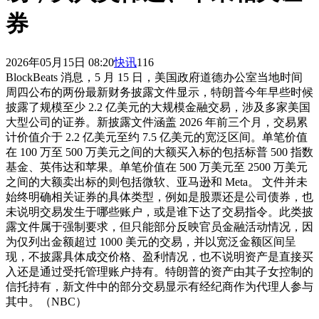
券
2026年05月15日 08:20
快讯
116
BlockBeats 消息，5 月 15 日，美国政府道德办公室当地时间
周四公布的两份最新财务披露文件显示，特朗普今年早些时候
披露了规模至少 2.2 亿美元的大规模金融交易，涉及多家美国
大型公司的证券。新披露文件涵盖 2026 年前三个月，交易累
计价值介于 2.2 亿美元至约 7.5 亿美元的宽泛区间。单笔价值
在 100 万至 500 万美元之间的大额买入标的包括标普 500 指数
基金、英伟达和苹果。单笔价值在 500 万美元至 2500 万美元
之间的大额卖出标的则包括微软、亚马逊和 Meta。 文件并未
始终明确相关证券的具体类型，例如是股票还是公司债券，也
未说明交易发生于哪些账户，或是谁下达了交易指令。此类披
露文件属于强制要求，但只能部分反映官员金融活动情况，因
为仅列出金额超过 1000 美元的交易，并以宽泛金额区间呈
现，不披露具体成交价格、盈利情况，也不说明资产是直接买
入还是通过受托管理账户持有。特朗普的资产由其子女控制的
信托持有，新文件中的部分交易显示有经纪商作为代理人参与
其中。（NBC）