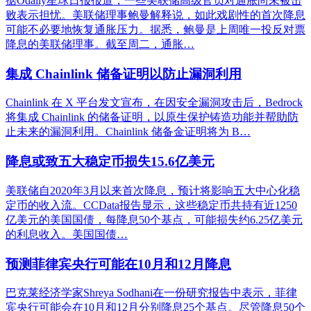
据Odaily星球日报报道，一些美联储高级官员对通胀尚未被击
败表示担忧。美联储理事鲍曼解释说，如此戏剧性的首次降息
可能不必要地恢复通胀压力。据悉，鲍曼是上周唯一投反对票
降息的美联储理事。截至周二，通胀…
集成 Chainlink 储备证明以防止漏洞利用
Chainlink 在 X 平台发文宣布，在因安全漏洞攻击后，Bedrock
将集成 Chainlink 的储备证明，以原生保护铸造功能并帮助防
止未来的漏洞利用。Chainlink 储备金证明将为 B…
降息或致五大稳定币损失15.6亿美元
美联储自2020年3月以来首次降息，预计将影响五大中心化稳
定币的收入流。CCData报告显示，这些稳定币共持有近1250
亿美元的美国国债，每降息50个基点，可能损失约6.25亿美元
的利息收入。美国国债…
预测菲律宾央行可能在10月和12月降息
巴克莱经济学家Shreya Sodhani在一份研究报告中表示，菲律
宾央行可能会在10月和12月分别降息25个基点。尽管降息50个