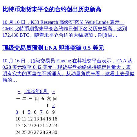
比特币期货未平仓的合约创出历史新高
10 月 16 日，K33 Research 高级研究员 Vetle Lunde 表示，
CME 比特币期货未平仓合约昨日创下名义历史新高，达到
172,430 BTC。随着未平仓合约的大幅增加，期货溢…
顶级交易员预测 ENA 即将突破 0.5 美元
10 月 16 日，顶级交易员 Eugene 在其社交平台表示，ENA 从
0.28 美元涨至 0.42 美元，现货买盘始终保持稳定且量大，表
明有实力的买盘在不断涌入。从动量角度来看，这看上去是健
康的…
«
2026年8月
»
一
二
三
四
五
六
日
1
2
3
4
5
6
7
8
9
10
11
12
13
14
15
16
17
18
19
20
21
22
23
24
25
26
27
28
29
30