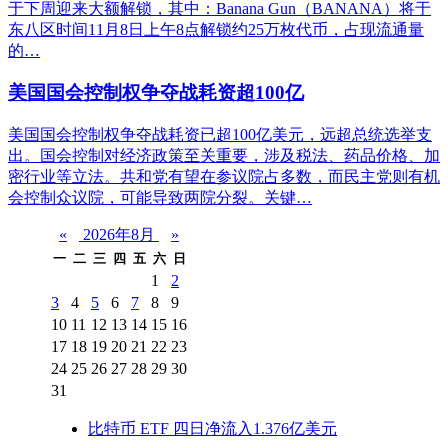
于下周迎来大额解锁，其中：Banana Gun（BANANA）将于
东八区时间11月8日上午8点解锁约25万枚代币，占现流通量
的…
美国国会控制权争夺战耗资超100亿
美国国会控制权争夺战耗资已超100亿美元，远超总统选举支
出。国会控制对经济政策至关重要，涉及税法、药品价格、加
密行业等立法。共和党有望在参议院占多数，而民主党则有机
会控制众议院，可能导致两院分裂。关键…
«
2026年8月
»
一
二
三
四
五
六
日
1
2
3
4
5
6
7
8
9
10
11
12
13
14
15
16
17
18
19
20
21
22
23
24
25
26
27
28
29
30
31
比特币 ETF 四日净流入1.376亿美元