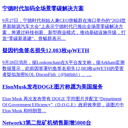
宁德时代加码全场景零碳解决方案
9月27日，宁德时代创始人兼CEO曾毓群在海口举办的“2024世
界新能源汽车大会”上表示宁德时代已推出全场景零碳解决方
案，将通过科技创新、新型商业模式，推动基础设施升级，打
造“零碳新基建”。曾毓群表示…
疑因钓鱼签名损失12,083枚spWETH
9月28日消息，据Lookonchain在X平台发文称，据Arkham监测
数据显示，此前因签署钓鱼签名损失12,083枚spWETH的受害
者疑似加密KOL DiscusFish（@bitfish1）。…
ElonMusk发布DOGE图片称愿为美国服务
Elon Musk 再次发布带有 DOGE 字符图片并配文“Department
Of Government Efficiency”（D.O.G.E）政府效率部，该图片中
Elon Musk 和特朗普…
Network3第二批矿机销售新增5000台