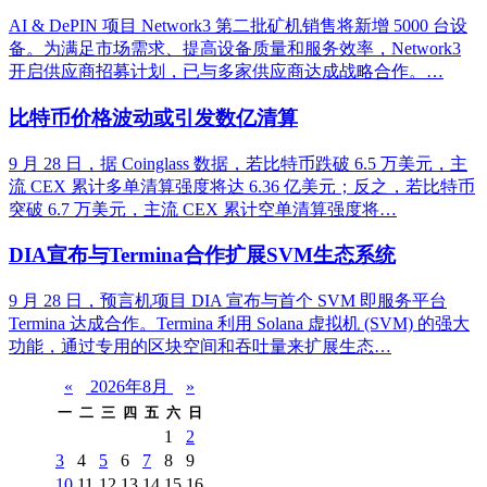
AI & DePIN 项目 Network3 第二批矿机销售将新增 5000 台设
备。为满足市场需求、提高设备质量和服务效率，Network3
开启供应商招募计划，已与多家供应商达成战略合作。…
比特币价格波动或引发数亿清算
9 月 28 日，据 Coinglass 数据，若比特币跌破 6.5 万美元，主
流 CEX 累计多单清算强度将达 6.36 亿美元；反之，若比特币
突破 6.7 万美元，主流 CEX 累计空单清算强度将…
DIA宣布与Termina合作扩展SVM生态系统
9 月 28 日，预言机项目 DIA 宣布与首个 SVM 即服务平台
Termina 达成合作。Termina 利用 Solana 虚拟机 (SVM) 的强大
功能，通过专用的区块空间和吞吐量来扩展生态…
«
2026年8月
»
一
二
三
四
五
六
日
1
2
3
4
5
6
7
8
9
10
11
12
13
14
15
16