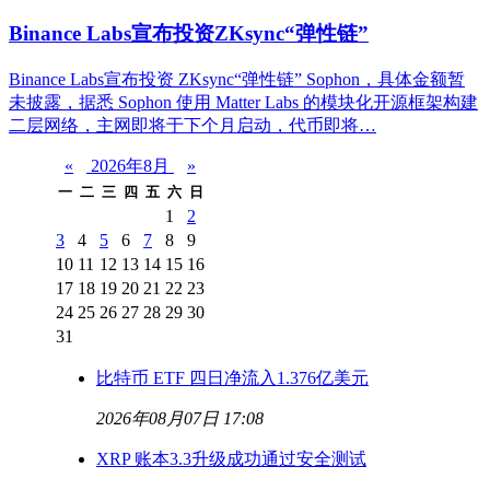
Binance Labs宣布投资ZKsync“弹性链”
Binance Labs宣布投资 ZKsync“弹性链” Sophon，具体金额暂
未披露，据悉 Sophon 使用 Matter Labs 的模块化开源框架构建
二层网络，主网即将于下个月启动，代币即将…
«
2026年8月
»
一
二
三
四
五
六
日
1
2
3
4
5
6
7
8
9
10
11
12
13
14
15
16
17
18
19
20
21
22
23
24
25
26
27
28
29
30
31
比特币 ETF 四日净流入1.376亿美元
2026年08月07日 17:08
XRP 账本3.3升级成功通过安全测试