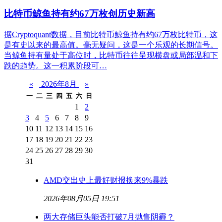
比特币鲸鱼持有约67万枚创历史新高
据Cryptoquant数据，目前比特币鲸鱼持有约67万枚比特币，这
是有史以来的最高值。毫无疑问，这是一个乐观的长期信号。
当鲸鱼持有量处于高位时，比特币往往呈现横盘或局部温和下
跌的趋势。这一积累阶段可…
«
2026年8月
»
一
二
三
四
五
六
日
1
2
3
4
5
6
7
8
9
10
11
12
13
14
15
16
17
18
19
20
21
22
23
24
25
26
27
28
29
30
31
AMD交出史上最好财报换来9%暴跌
2026年08月05日 19:51
两大存储巨头能否打破7月抛售阴霾？