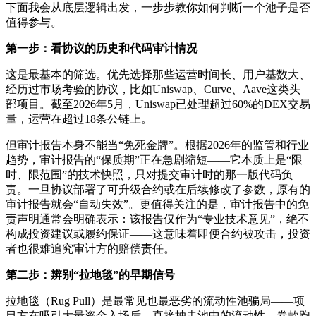
下面我会从底层逻辑出发，一步步教你如何判断一个池子是否
值得参与。
第一步：看协议的历史和代码审计情况
这是最基本的筛选。优先选择那些运营时间长、用户基数大、
经历过市场考验的协议，比如Uniswap、Curve、Aave这类头
部项目。截至2026年5月，Uniswap已处理超过60%的DEX交易
量，运营在超过18条公链上。
但审计报告本身不能当“免死金牌”。根据2026年的监管和行业
趋势，审计报告的“保质期”正在急剧缩短——它本质上是“限
时、限范围”的技术快照，只对提交审计时的那一版代码负
责。一旦协议部署了可升级合约或在后续修改了参数，原有的
审计报告就会“自动失效”。更值得关注的是，审计报告中的免
责声明通常会明确表示：该报告仅作为“专业技术意见”，绝不
构成投资建议或履约保证——这意味着即便合约被攻击，投资
者也很难追究审计方的赔偿责任。
第二步：辨别“拉地毯”的早期信号
拉地毯（Rug Pull）是最常见也最恶劣的流动性池骗局——项
目方在吸引大量资金入场后，直接抽走池中的流动性，卷款跑