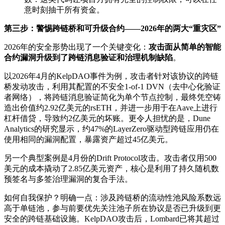
意时刻抽干所有资金。
第三步：警惕跨链桥和可升级合约——2026年的两大“重灾区”
2026年的安全形势出现了一个关键变化：
攻击面从简单的智能
合约漏洞升级到了跨链消息验证和治理机制缺陷
。
以2026年4月的KelpDAO事件为例，攻击者针对该协议的跨链
桥发动攻击，利用其配置的不安全1-of-1 DVN（去中心化验证
者网络），将跨链消息验证简化为单个节点控制，最终凭空铸
造出价值约2.92亿美元的rsETH，并进一步用于在Aave上进行
杠杆借贷，导致约2亿美元的坏账。更令人担忧的是，Dune
Analytics的研究显示，约47%的LayerZero驱动型跨链应用仍在
使用相同的漏洞配置，暴露资产超过45亿美元。
另一个典型案例是4月份的Drift Protocol攻击。攻击者仅用500
美元的成本撬动了2.85亿美元资产，核心是利用了持久随机数
预签名与多签治理漏洞的复合手法。
如何自我保护？明确一点：涉及跨链桥的流动性池风险系数远
高于单链池，参与前要优先关注池子所在协议是否已升级到更
安全的跨链基础设施。KelpDAO攻击后，Lombard已将其超过