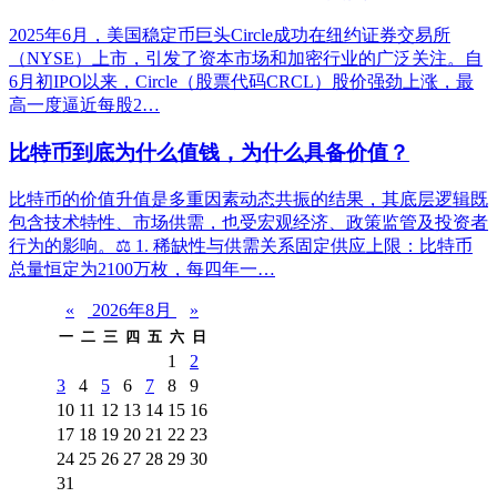
2025年6月，美国稳定币巨头Circle成功在纽约证券交易所
（NYSE）上市，引发了资本市场和加密行业的广泛关注。自
6月初IPO以来，Circle（股票代码CRCL）股价强劲上涨，最
高一度逼近每股2…
比特币到底为什么值钱，为什么具备价值？
比特币的价值升值是多重因素动态共振的结果，其底层逻辑既
包含技术特性、市场供需，也受宏观经济、政策监管及投资者
行为的影响。⚖️ 1. 稀缺性与供需关系固定供应上限：比特币
总量恒定为2100万枚，每四年一…
«
2026年8月
»
一
二
三
四
五
六
日
1
2
3
4
5
6
7
8
9
10
11
12
13
14
15
16
17
18
19
20
21
22
23
24
25
26
27
28
29
30
31