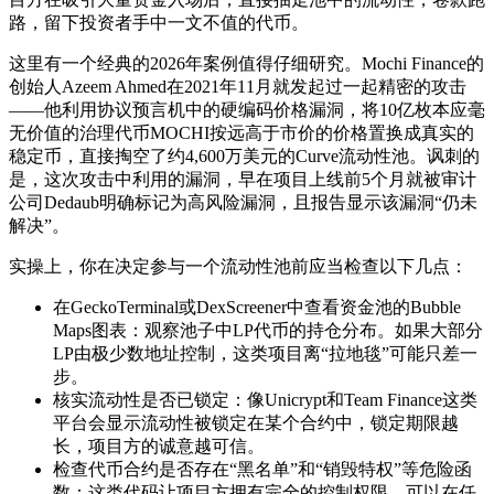
路，留下投资者手中一文不值的代币。
这里有一个经典的2026年案例值得仔细研究。Mochi Finance的
创始人Azeem Ahmed在2021年11月就发起过一起精密的攻击
——他利用协议预言机中的硬编码价格漏洞，将10亿枚本应毫
无价值的治理代币MOCHI按远高于市价的价格置换成真实的
稳定币，直接掏空了约4,600万美元的Curve流动性池。讽刺的
是，这次攻击中利用的漏洞，早在项目上线前5个月就被审计
公司Dedaub明确标记为高风险漏洞，且报告显示该漏洞“仍未
解决”。
实操上，你在决定参与一个流动性池前应当检查以下几点：
在GeckoTerminal或DexScreener中查看资金池的Bubble
Maps图表：观察池子中LP代币的持仓分布。如果大部分
LP由极少数地址控制，这类项目离“拉地毯”可能只差一
步。
核实流动性是否已锁定：像Unicrypt和Team Finance这类
平台会显示流动性被锁定在某个合约中，锁定期限越
长，项目方的诚意越可信。
检查代币合约是否存在“黑名单”和“销毁特权”等危险函
数：这类代码让项目方拥有完全的控制权限，可以在任