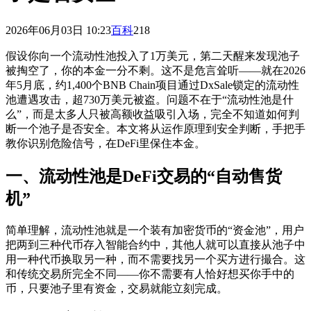
2026年06月03日 10:23
百科
218
假设你向一个流动性池投入了1万美元，第二天醒来发现池子
被掏空了，你的本金一分不剩。这不是危言耸听——就在2026
年5月底，约1,400个BNB Chain项目通过DxSale锁定的流动性
池遭遇攻击，超730万美元被盗。问题不在于“流动性池是什
么”，而是太多人只被高额收益吸引入场，完全不知道如何判
断一个池子是否安全。本文将从运作原理到安全判断，手把手
教你识别危险信号，在DeFi里保住本金。
一、流动性池是DeFi交易的“自动售货
机”
简单理解，流动性池就是一个装有加密货币的“资金池”，用户
把两到三种代币存入智能合约中，其他人就可以直接从池子中
用一种代币换取另一种，而不需要找另一个买方进行撮合。这
和传统交易所完全不同——你不需要有人恰好想买你手中的
币，只要池子里有资金，交易就能立刻完成。