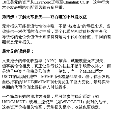
10亿美元的资产从LayerZero迁移至Chainlink CCIP，这种行为
本身就表明跨链配置风险有多严重。
第四步：了解无常损失——它吞噬的不只是收益
无常损失可能是流动性池中唯一不是“被攻击”的亏损来源。当
你提供一对代币的流动性后，两个代币的相对价格发生变化，
导致你的仓位价值低于直接持有这两个代币的价值，中间的差
额就是无常损失。
最常见的误解是：
只要池子的年化收益率（APY）够高，就能覆盖无常损失。
但事实恰恰相反，真正让你亏钱的往往不是手续费收得少，而
是池子中资产价格剧烈偏离——例如，当一个MEME币对
USDT的流动性池中，MEME币价格忽然暴涨几倍，你会发现
自己持有的USDT和MEME币比例发生了巨大变化，最终实际
换回的代币价值比最初存入时低得多。
一个简单有效的避坑方法是：尽可能参与稳定币对（如
USDC/USDT）或与主流资产（如WBTC/ETH）配对的池子。
这类资产价格相关性高，无常损失极小，收益也更稳定。