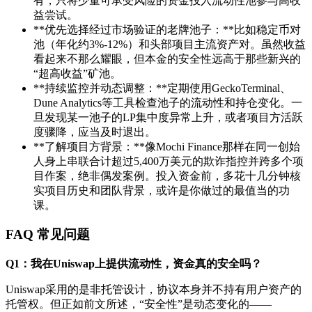
有，只将少量可承受风险的资金投入流动性池参与高收
益尝试。
**优先选择经过市场验证的老牌池子：**比如稳定币对
池（年化约3%-12%）和头部项目主流资产对。虽然收益
看起来不那么耀眼，但本金的安全性远高于那些新兴的
“超高收益”矿池。
**持续监控并动态调整：**定期使用GeckoTerminal、
Dune Analytics等工具检查池子的流动性和持仓变化。一
旦发现某一池子的LP集中度异常上升，或者项目方活跃
度骤降，应当及时退出。
**了解项目方背景：**像Mochi Finance那样在同一创始
人身上串联合计超过5,400万美元的欺诈指控并跨多个项
目作案，绝非偶发案例。投入资金前，多花十几分钟核
实项目历史和团队背景，或许是你做过的最值当的功
课。
FAQ 常见问题
Q1：我在Uniswap上提供流动性，资金真的安全吗？
Uniswap采用的是非托管设计，协议本身并不持有用户资产的
托管权。但正如前文所述，“安全性”是动态变化的——