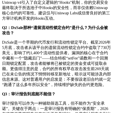
Uniswap v4引入了自定义逻辑的“Hooks”机制，你的交易安全
最终取决于所选池子中Hooks的安全性，而非仅依赖Uniswap
核心合约的可靠性。建议仅与Uniswap Labs或信誉良好的第三
方审计机构开发的Hooks互动。
Q2：DxSale那种“遗留流动性锁定合约”是什么？为什么会被
攻击？
DxSale是一个早期的代币发行和流动性锁定平台。截至2026年
5月底，攻击者从该平台的遗留流动性锁定合约中盗取了730万
美元，影响了约1,400个流动性提供者。漏洞的核心在于合约
中藏有一个“隐藏后门”——结合特权“setFee”函数和一个回溯
日期锁定配置，攻击者能够将已被锁定的资金变成可提取余
额。更值得注意的是，合约的所有权早在攻击发生前269天就
已在未公告的情况下悄悄转移至新地址，暗示这可能涉及内部
信息来源。这对普通用户的启发是：不要假设老旧合约就一定
“跑通了这么多年所以安全”，持续维护缺失的合约更危险。
Q3：审计报告到底能不能信？
审计报告可以作为一种辅助筛选工具，但不能作为“安全承
诺”。关键在于两点：一是审计报告有明确的“保质期”，2026