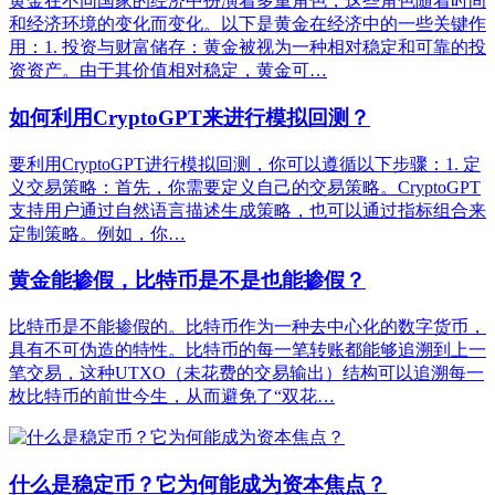
黄金在不同国家的经济中扮演着多重角色，这些角色随着时间
和经济环境的变化而变化。以下是黄金在经济中的一些关键作
用：1. 投资与财富储存：黄金被视为一种相对稳定和可靠的投
资资产。由于其价值相对稳定，黄金可…
如何利用CryptoGPT来进行模拟回测？
要利用CryptoGPT进行模拟回测，你可以遵循以下步骤：1. 定
义交易策略：首先，你需要定义自己的交易策略。CryptoGPT
支持用户通过自然语言描述生成策略，也可以通过指标组合来
定制策略。例如，你…
黄金能掺假，比特币是不是也能掺假？
比特币是不能掺假的。比特币作为一种去中心化的数字货币，
具有不可伪造的特性。比特币的每一笔转账都能够追溯到上一
笔交易，这种UTXO（未花费的交易输出）结构可以追溯每一
枚比特币的前世今生，从而避免了“双花…
什么是稳定币？它为何能成为资本焦点？