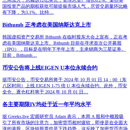
三周流入，总额达12亿美元，管理总资产增长6.2%。某些美
国投资产品的期权获批可能提振市场人气，尽管交易量环比略
有下降，为3.1%。比特…
Bithumb 正考虑在美国纳斯达克上市
韩国虚拟资产交易所 Bithumb 在临时股东大会上宣布，正在考
虑在美国纳斯达克上市。Bithumb 目前在寻求首次公开募股
（IPO），目标是在明年下半年上市，主承销商为三星证券。
目前，Bithumb…
币安公告将上线EIGEN U本位永续合约
据币安公告，币安交易所将于 2024 年 10 月 01 日 14：00（东
八区时间）上线 EIGEN 1-75 倍 U 本位永续合约。此外，币安
全仓、逐仓杠杆将于 2024 年 10 月 01 日…
各主要期限IV均处于近一年平均水平
据 Greeks.live 宏观研究员 Adam 表示，本周 A 股和中概股吸
引了所有市场的注意力，加密货币相对疲软，即使是在全面大
涨的港股，区块链股票也是下跌趋势，这反映了加密货币市场