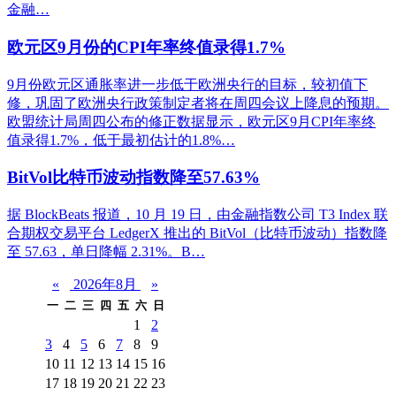
金融…
欧元区9月份的CPI年率终值录得1.7%
9月份欧元区通胀率进一步低于欧洲央行的目标，较初值下
修，巩固了欧洲央行政策制定者将在周四会议上降息的预期。
欧盟统计局周四公布的修正数据显示，欧元区9月CPI年率终
值录得1.7%，低于最初估计的1.8%…
BitVol比特币波动指数降至57.63%
据 BlockBeats 报道，10 月 19 日，由金融指数公司 T3 Index 联
合期权交易平台 LedgerX 推出的 BitVol（比特币波动）指数降
至 57.63，单日降幅 2.31%。B…
«
2026年8月
»
一
二
三
四
五
六
日
1
2
3
4
5
6
7
8
9
10
11
12
13
14
15
16
17
18
19
20
21
22
23