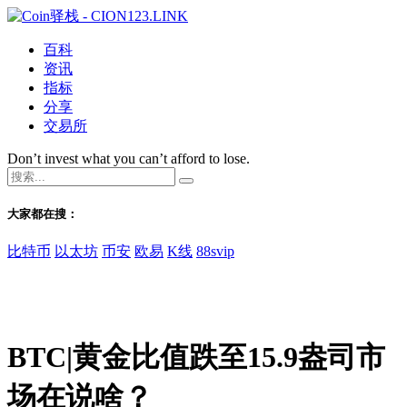
百科
资讯
指标
分享
交易所
Don’t invest what you can’t afford to lose.
大家都在搜：
比特币
以太坊
币安
欧易
K线
88svip
BTC|黄金比值跌至15.9盎司市
场在说啥？