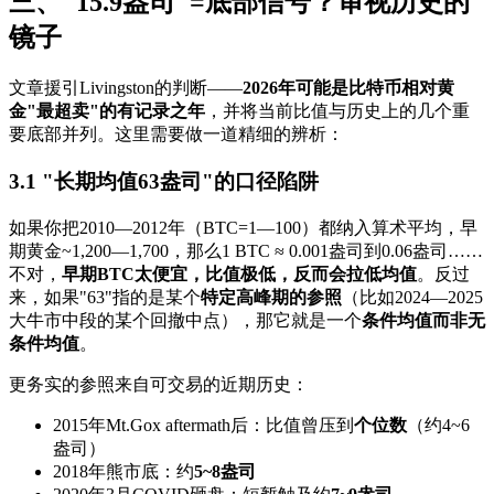
三、"15.9盎司"=底部信号？审视历史的
镜子
文章援引Livingston的判断——
2026年可能是比特币相对黄
金"最超卖"的有记录之年
，并将当前比值与历史上的几个重
要底部并列。这里需要做一道精细的辨析：
3.1 "长期均值63盎司"的口径陷阱
如果你把2010—2012年（BTC=1—100）都纳入算术平均，早
期黄金~1,200—1,700，那么1 BTC ≈ 0.001盎司到0.06盎司……
不对，
早期BTC太便宜，比值极低，反而会拉低均值
。反过
来，如果"63"指的是某个
特定高峰期的参照
（比如2024—2025
大牛市中段的某个回撤中点），那它就是一个
条件均值而非无
条件均值
。
更务实的参照来自可交易的近期历史：
2015年Mt.Gox aftermath后：比值曾压到
个位数
（约4~6
盎司）
2018年熊市底：约
5~8盎司