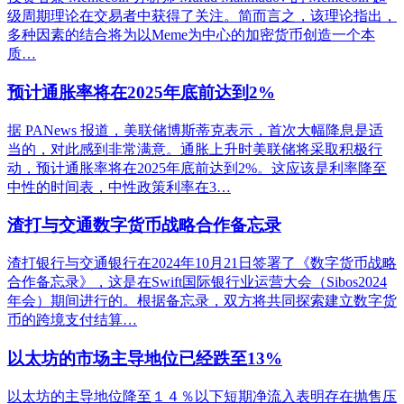
级周期理论在交易者中获得了关注。简而言之，该理论指出，
多种因素的结合将为以Meme为中心的加密货币创造一个本
质…
预计通胀率将在2025年底前达到2%
据 PANews 报道，美联储博斯蒂克表示，首次大幅降息是适
当的，对此感到非常满意。通胀上升时美联储将采取积极行
动，预计通胀率将在2025年底前达到2%。这应该是利率降至
中性的时间表，中性政策利率在3…
渣打与交通数字货币战略合作备忘录
渣打银行与交通银行在2024年10月21日签署了《数字货币战略
合作备忘录》，这是在Swift国际银行业运营大会（Sibos2024
年会）期间进行的。根据备忘录，双方将共同探索建立数字货
币的跨境支付结算…
以太坊的市场主导地位已经跌至13%
以太坊的主导地位降至１４％以下短期净流入表明存在抛售压