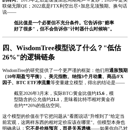
联储无限QE；2022底是FTX利空出尽+加息见顶预期。换句话
说——
低比值是一个必要但不充分条件。它告诉你"赔率
好了很多"，但不会告诉你"计时器什么时候响"。
四、WisdomTree模型说了什么？"低估
26%"的逻辑链条
WisdomTree的研究提供了一个更严谨的框架：他们用
通胀预期
（10年期盈亏平衡）、美元指数、纳指3个月动量、商品/FX
因子、BTC ETF净流量
等变量建立模型，得出的结论是——
截至2026年3月末，实际BTC/黄金比值约
15.6
，模
型隐含的公允值约
21.1
，意味着比特币相对黄金存
在约**26%的低估空间。
这个模型的价值在于它把问题从"看图说话"升维到了"给定当
前宏观，这两样东西的相对定价应该在哪里"。但模型本身也
明确承认：
它不是价格预言，而是关系透镜
——如果你自己对