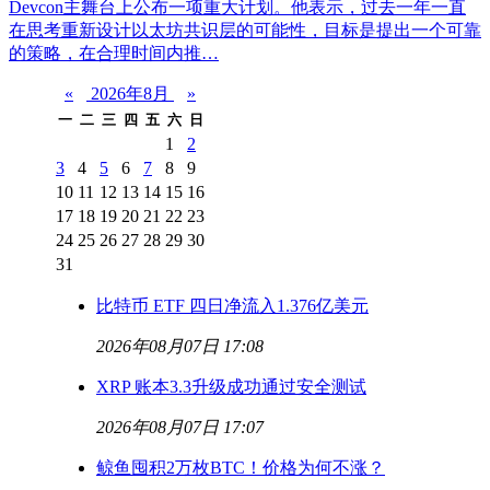
Devcon主舞台上公布一项重大计划。他表示，过去一年一直
在思考重新设计以太坊共识层的可能性，目标是提出一个可靠
的策略，在合理时间内推…
«
2026年8月
»
一
二
三
四
五
六
日
1
2
3
4
5
6
7
8
9
10
11
12
13
14
15
16
17
18
19
20
21
22
23
24
25
26
27
28
29
30
31
比特币 ETF 四日净流入1.376亿美元
2026年08月07日 17:08
XRP 账本3.3升级成功通过安全测试
2026年08月07日 17:07
鲸鱼囤积2万枚BTC！价格为何不涨？