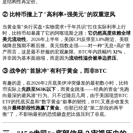
是结构性再定价。
② 比特币撞上了"高利率+强美元"的双重逆风
当黄金靠"央行买盘+实物需求+千年共识"扛住实际利率上行
时，比特币却暴露了它的阿喀琉斯之踵：
它仍然高度依赖全球
美元流动性
。2026年上半年，美国CPI反弹至3.8%附近、美联
储降息预期不断后推、美元指数走强——对一种"无息+高β"资
产而言，这是最不舒服的宏观象限。BTC年内跌幅约
32%
，
并非因为基本面崩塌，而是因为
流动性溢价被单边挤压
。
③ 战争的"首脉冲"有利于黄金，而非BTC
有趣的是，在2026年2月底美伊冲突爆发的最初数小时，比特
币实际上
先跌至$63K以下
，而黄金跳涨——经典的资金"先跑
向最深的避风港"行为。只不过随后几周，由于美国现货BTC
ETF的托底买盘和"数字黄金"叙事的韧性，BTC又逐步收复失
地并
最终阶段性跑赢了黄金
。但那已经是"第二阶段的再平
衡"了，不影响最初的恐慌砸盘把比值压到了谷底。