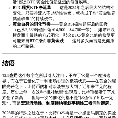
活"都是BTC/黄金比值最猛烈的修复燃料。
BTC现货ETF净流量
——这是2024年之后最大的结构性
变化。只要净流入不趋势性转负，就构成了对"黄金独霸
储值叙事"的持续侵蚀。
黄金自身的消化节奏
——黄金RSI极端超买后的回撤
（已从5,589峰值回落至4,500—$4,700一带），如果它以
横盘而非暴跌的方式消化，那么BTC/黄金比值的修复更
可能来自
BTC涨
而非
黄金跌
——这对多头而言是更健康
的上行路径。
结语
15.9盎司
这个数字之所以引人注目，不在于它是一个魔法边
界，而在于它量化了一种市场心理的极端状态——在黄金的耀
眼光芒之下，比特币的相对暗淡被放大到了近年来罕见的程
度。历史上每一次这种"相对绝望"出现后，比特币都活了下来
并创了新高——但每一次的催化剂都不是"比值低了所以一定
涨"，而是
宏观流动性、制度接纳和叙事韧性三者同时翻牌
。
2026年的特殊之处在于：比特币不再是一小撮密码朋克的实验