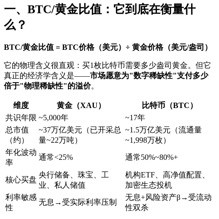
一、BTC/黄金比值：它到底在衡量什
么？
BTC/黄金比值 = BTC价格（美元）÷ 黄金价格（美元/盎司）
它的物理含义很直观：买1枚比特币需要多少盎司黄金。但它
真正的经济学含义是——
市场愿意为"数字稀缺性"支付多少
倍于"物理稀缺性"的溢价
。
维度
黄金（XAU）
比特币（BTC）
共识年限
~5,000年
~17年
总市值
~37万亿美元（已开采总
~1.5万亿美元（流通量
（约）
量~22万吨）
~1,998万枚）
年化波动
通常<25%
通常50%~80%+
率
央行储备、珠宝、工
机构ETF、高净值配置、
核心买盘
业、私人储值
加密生态投机
利率敏感
无息+风险资产β→受流动
无息→受实际利率压制
性
性双杀