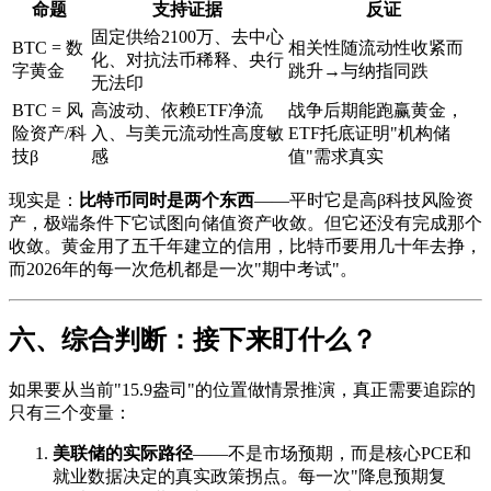
命题
支持证据
反证
固定供给2100万、去中心
BTC = 数
相关性随流动性收紧而
化、对抗法币稀释、央行
字黄金
跳升→与纳指同跌
无法印
BTC = 风
高波动、依赖ETF净流
战争后期能跑赢黄金，
险资产/科
入、与美元流动性高度敏
ETF托底证明"机构储
技β
感
值"需求真实
现实是：
比特币同时是两个东西
——平时它是高β科技风险资
产，极端条件下它试图向储值资产收敛。但它还没有完成那个
收敛。黄金用了五千年建立的信用，比特币要用几十年去挣，
而2026年的每一次危机都是一次"期中考试"。
六、综合判断：接下来盯什么？
如果要从当前"15.9盎司"的位置做情景推演，真正需要追踪的
只有三个变量：
美联储的实际路径
——不是市场预期，而是核心PCE和
就业数据决定的真实政策拐点。每一次"降息预期复