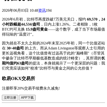
2026年06月03日 10:48
资讯
194
2026年6月初，比特币再度跌破7万美元关口，报约
69,570，24
小时跌幅超44,534/盎司
，日内上涨1.26%。二者相除，1枚
BTC约可兑换
15.9盎司黄金
——这个数字，成了当下市场最值
得玩味的"温度计"。
因为就在不太久之前的2024年末至2025年初，同一个比值还站
在
30~40盎司
的上方。而从Adam Livingston等观察人士引用的
更长远视角看，这个比值曾有过远高于此的"巅峰期"（尽管其
中掺杂了比特币早期极低基数造成的统计畸变），其所谓的
长
期均值约63盎司
的提法，本身就揭示了一个更深层的问题：我
们究竟应该如何"校准"比特币与黄金之间的公允价值？
欧易OKX交易所
注册即享20%交易手续费永久减免!
立即注册
APP下载