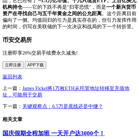
品，它已经有了
~1.5万亿市值、十几只现货ETF、上百亿美元
机构持仓
——它的下跌不再是"归零恐慌"，而是
一个新兴货币
资产在寻找自己与五千年黄金之间的公允距离
。这个距离目前
偏向了一侧。均值回归的引力是真实存在的，但引力发挥作用
的时间，仍写在美联储的下一次决议和战局的下一个转折里。
币安交易所
注册即享20%交易手续费永久减免!
立即注册
APP下载
返回列表
上一篇：
James Fickel将1万枚ETH从托管地址转移至充值地
址，可能用于交易
下一篇：
关键观察点：6.5万是底线还是中继？
相关文章
国庆假期全程加班 一天开户达3000个！