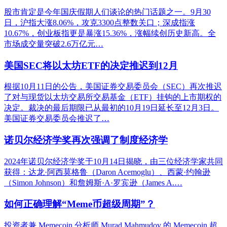
股市肯定是今年国庆假期人们谈论的热门话题之一。9月30
日，沪指大涨8.06%，攻克3300点整数关口；深成指涨
10.67%，创业板指更是暴涨15.36%，涨幅续创历史新高。全
市场成交量突破2.6万亿元…
美国SEC将以太坊ETF的决定推迟到12月
根据10月11日的公告，美国证券交易委员会（SEC）再次推迟
了对与现货以太坊交易所交易基金（ETF）挂钩的上市期权的
决定。裁决的最后期限已从最初的10月19日延长至12月3日。
美国证券交易委员会推迟了…
诺贝尔经济学奖再次强调了制度经济学
2024年诺贝尔经济学奖于10月14日揭晓，由三位经济学家共同
获得：达龙·阿西莫格鲁（Daron Acemoglu）、西蒙·约翰逊
（Simon Johnson）和詹姆斯·A·罗宾逊（James A.…
如何正确理解“Meme币超级周期”？
投资者兼 Memecoin 分析师 Murad Mahmudov 的 Memecoin 超