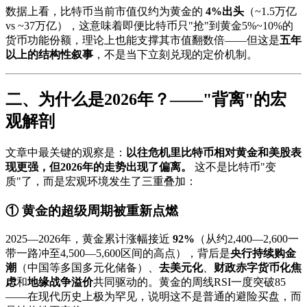
数据上看，比特币当前市值仅约为黄金的
4%出头
（~1.5万亿
vs ~37万亿），这意味着即便比特币只"抢"到黄金5%~10%的
货币功能份额，理论上也能支撑其市值翻数倍——但这是
五年
以上的结构性叙事
，不是当下立刻兑现的定价机制。
二、为什么是2026年？——"背离"的宏
观解剖
文章中最关键的观察是：
以往危机里比特币相对黄金和美股表
现更强，但2026年的走势出现了偏离。
这不是比特币"变
质"了，而是宏观环境发生了三重叠加：
① 黄金的超级周期被重新点燃
2025—2026年，黄金累计涨幅接近
92%
（从约2,400—2,600一
带一路冲至4,500—5,600区间的高点），背后是
央行持续购金
潮
（中国等多国多元化储备）、
去美元化
、
财政赤字货币化焦
虑
和
地缘战争溢价
共同驱动的。黄金的周线RSI一度突破85
——在现代历史上极为罕见，说明这不是普通的避险买盘，而