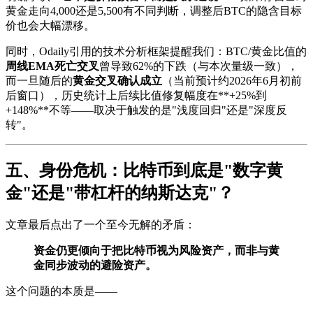
黄金走向4,000还是5,500有不同判断，调整后BTC的隐含目标
价也会大幅漂移。
同时，Odaily引用的技术分析框架提醒我们：BTC/黄金比值的
周线EMA死亡交叉
曾导致62%的下跌（与本次量级一致），
而一旦随后的
黄金交叉确认成立
（当前预计约2026年6月初前
后窗口），历史统计上后续比值修复幅度在**+25%到
+148%**不等——取决于触发的是"浅度回归"还是"深度反
转"。
五、身份危机：比特币到底是"数字黄
金"还是"带杠杆的纳斯达克"？
文章最后点出了一个至今无解的矛盾：
资金仍更倾向于把比特币视为风险资产，而非与黄
金同步波动的避险资产。
这个问题的本质是——