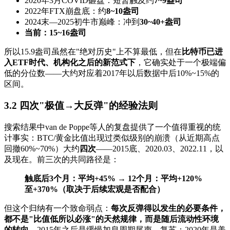
2020年3月COVID砸盘：短暂触及约
7~9盎司
2022年FTX崩盘底：约
8~10盎司
2024末—2025初牛市巅峰：冲到
30~40+盎司
当前：15~16盎司
所以15.9盎司虽然在"绝对历史"上不算最低，但在
比特币已进
入ETF时代、机构化之后的新范式下
，它确实处于一个极端偏
低的分位数——大约对应着2017年以后数据中后10%~15%的
区间。
3.2 四次"极值→大反弹"的经验法则
搜索结果中van de Poppe等人的复盘提供了一个值得重视的统
计事实：BTC/黄金比值出现过类似级别的崩溃（从近期高点
回撤60%~70%）大约
四次
——2015底、2020.03、2022.11，以
及现在。前三次的共同路径是：
触底后3个月：平均+45% → 12个月：平均+120%
至+370%（取决于后续宏观是否配合）
但这个归纳有一个致命弱点：
每次反弹得以发生的必要条件，
都不是"比值低所以必涨"的天然规律，而是随后流动性环境
的转向
。2015年之后是缓慢加息周期尾声→复苏；2020年是美